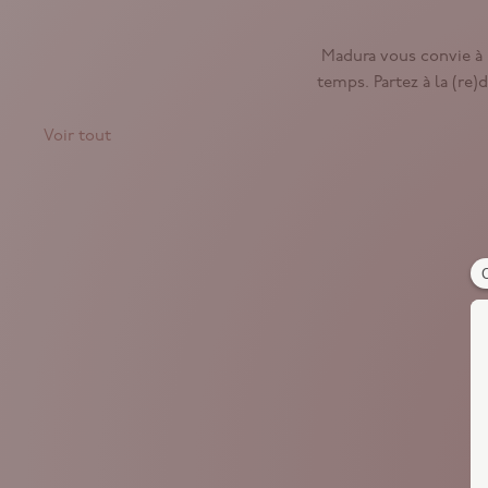
Madura vous convie à 
temps. Partez à la (re
Voir tout