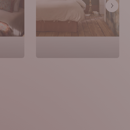
Précéden
lits
Linge de maison