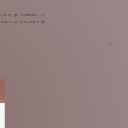
tions qui résistent au
 toute la réputation de
Précéden
Nouveauté