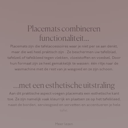
Translation missing: nl.product.price.sale_price
10,50 €
Placemats
combineren
functionaliteit...
Placemats
zijn die tafelaccessoires waar je niet per se aan denkt,
maar die wel heel praktisch zijn
.
Ze beschermen uw tafelblad,
tafelzeil of
tafelkleed
tegen vlekken, vloeistoffen en voedsel. Door
hun formaat zijn ze heel gemakkelijk te wassen: één ritje naar de
wasmachine met de rest van je wasgoed en ze zijn schoon.
…met een esthetische uitstraling
Aan dit praktische aspect
voegen
placemats
een esthetische kant
toe. Ze zijn namelijk vaak kleurrijk en plaatsen ze op het tafelkleed,
naast de borden, serviesgoed en servetten en accentueren je hele
tafel.
Of ze nu van stof of een ander materiaal zijn gemaakt,
placemats
zijn
Meer lezen
een prachtig decoratief accessoire voor de keuken of eetkamer.