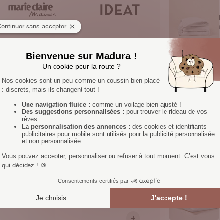
te katoenen bedlinnen van Lou
 een rustgevende nachtrust.