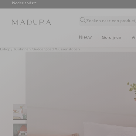
Nederlands
Overslaan naar inhoud
Zoeken naar een product,
Nieuw
Gordijnen
Vi
Eshop
/
Huislinnen
/
Beddengoed
/
Kussenslopen