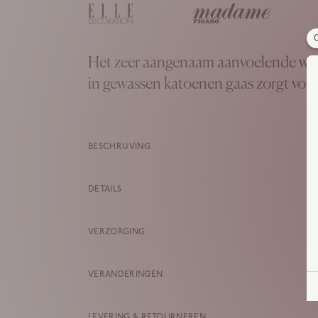
Het zeer aangenaam aanvoelende wit
in gewassen katoenen gaas zorgt voor
BESCHRIJVING
DETAILS
VERZORGING
VERANDERINGEN
LEVERING & RETOURNEREN