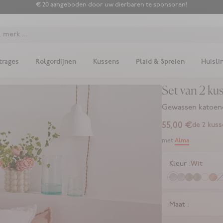
€ 20 aangeboden door uw dierbaren te sponsoren!
 merk ...
trages
Rolgordijnen
Kussens
Plaid & Spreien
Huisli
Set van 2 ku
Gewassen katoene
Translation mi
55,00 €
de 2 kus
Alma
met
Wit
Kleur :
Maat :