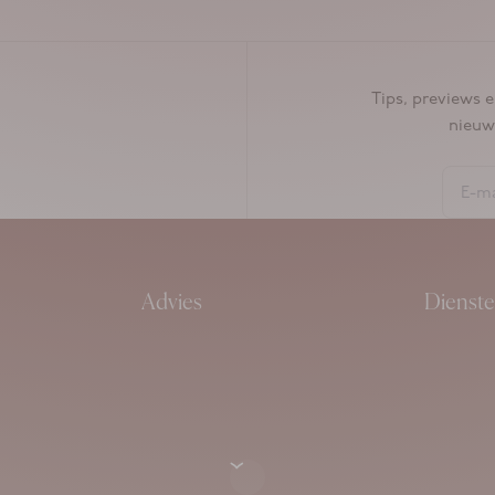
Tips, previews e
nieuw
Advies
Dienst