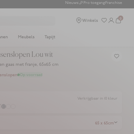
Nieuws
Pro toegang
Franchise
0
Winkels
nnen
Meubels
Tapijt
ssenslopen Lou wit
n gaas met franje, 65x65 cm
ssing: nl.product.price.sale_price
senslopen
Op voorraad
Verkrijgbaar in 10 kleur
65 x 65cm