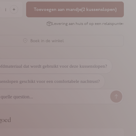
Toevoegen aan mandje
(2 kussenslopen)
Levering aan huis of op een relaispunt
Ga naar
Ga naa
Boek in de winkel
ofdmateriaal dat wordt gebruikt voor deze kussenslopen?
senslopen geschikt voor een comfortabele nachtrust?
goed