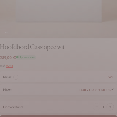
Ga naar het 3 element
Ga naar het 4 element
Ga naar het 5 element
Hoofdbord Cassiopee wit
Translation missing: nl.product.price.sale_price
289,00 €
Op voorraad
Alma
met
Wit
Kleur :
l 140 x D 8 x H 120 cm
Maat :
Hoeveelheid :