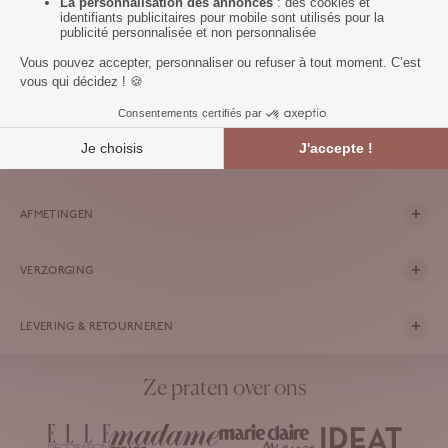
toe te voegen aan je slaapkamer.
BESCHRIJVING
DETAILS
AFMETINGEN
VERZORGING
LEVERING & RETOURNEREN
Ze praten over ons