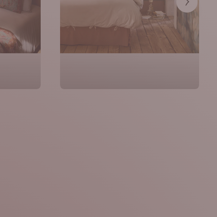
Précéden
lits
Linge de maison