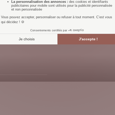
laiton
 et finitions
Métal brossé
NOS INCONTOURNABLES
Tendances