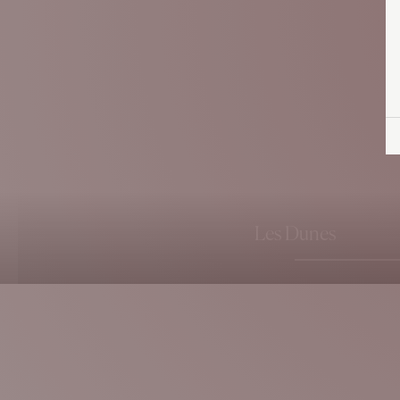
indien et naturel
et naturel
Gaze de lin coton et finitions
Gaze de lin coton
point coquillage
point coquillage
Les Dunes